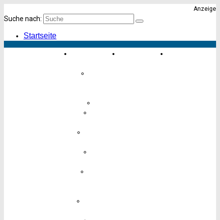
Anzeige
Suche nach:
Startseite
Einkaufen &
Essen &
Karte von
Erleben
Trinken
Altona
Einrichten
&
Geschenke
Finanzen
Freizeit &
Hobby
Hotels &
Übernachten
Kinder &
Babys
Körper,
Gesundheit
& Pflege
Lebensmittel
& Genuss