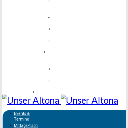
Medien,
Design &
Technik
Mobil &
Unterwegs
Mode &
Schmuck
Sport &
Fitness
Unterhaltung,
Kunst &
Kultur
Vereine &
Soziales
Wissen &
Bildung
Sehenswürdigkeiten
Events &
Termine
Mittags-
tisch