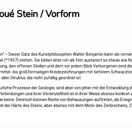
oué Stein / Vorform
n“ – Dieser Satz des Kunstphilosophen Walter Benjamin kann als romant
*1957) stehen. Sie bilden eher roh als fein austariert so etwas wie Na
ng, den offenen Stellen und dem vor jedem Blick Verborgenen sind die
s mittel- bis großformatigen Kreidezeichnungen mit tiefstem Schwarzt
ller Struktur, die nicht zufällig geordnet ist.
rliche Prozesse der Geologie, sind aber von jeher mit der Entwicklung
Verbindungen und ihrer Vereinzeltheit ist in ihrer Weise ebenso konkret 
 gar keine. Dennoch können Reste von Behausungen auftreten, als Ereig
 mit der Härte des Steins, aber ebenso mit dem Motiv des Zerbrechens, Ze