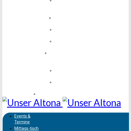
Medien,
Design &
Technik
Mobil &
Unterwegs
Mode &
Schmuck
Sport &
Fitness
Unterhaltung,
Kunst &
Kultur
Vereine &
Soziales
Wissen &
Bildung
Sehenswürdigkeiten
Events &
Termine
Mittags-
tisch