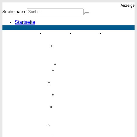
Anzeige
Suche nach:
Startseite
Einkaufen &
Essen &
Karte von
Erleben
Trinken
Altona
Einrichten
&
Geschenke
Finanzen
Freizeit &
Hobby
Hotels &
Übernachten
Kinder &
Babys
Körper,
Gesundheit
& Pflege
Lebensmittel
& Genuss