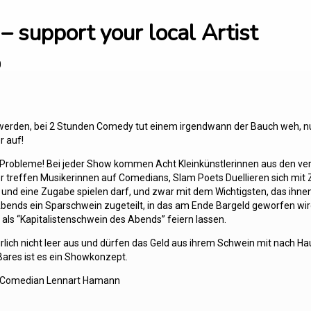
 support your local Artist
0
werden, bei 2 Stunden Comedy tut einem irgendwann der Bauch weh, nur 
r auf!
er Probleme! Bei jeder Show kommen Acht Kleinkünstlerinnen aus den v
er treffen Musikerinnen auf Comedians, Slam Poets Duellieren sich mi
d eine Zugabe spielen darf, und zwar mit dem Wichtigsten, das ihnen 
ds ein Sparschwein zugeteilt, in das am Ende Bargeld geworfen wird
als “Kapitalistenschwein des Abends” feiern lassen.
lich nicht leer aus und dürfen das Geld aus ihrem Schwein mit nach Hau
Bares ist es ein Showkonzept.
d Comedian Lennart Hamann