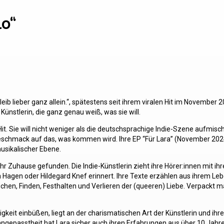
lo“
 bleib lieber ganz allein.“, spätestens seit ihrem viralen Hit im November 
ünstlerin, die ganz genau weiß, was sie will.
 Hit. Sie will nicht weniger als die deutschsprachige Indie-Szene aufmisc
geschmack auf das, was kommen wird. Ihre EP “Für Lara” (November 2024)
musikalischer Ebene.
ihr Zuhause gefunden. Die Indie-Künstlerin zieht ihre Hörer:innen mit i
a Hagen oder Hildegard Knef erinnert. Ihre Texte erzählen aus ihrem Le
hen, Finden, Festhalten und Verlieren der (queeren) Liebe. Verpackt mal
htigkeit einbüßen, liegt an der charismatischen Art der Künstlerin und i
nangepasstheit hat Lara sicher auch ihren Erfahrungen aus über 10 Jah