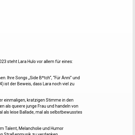
2023 steht Lara Hulo vor allem für eines:
hen. Ihre Songs „Side B*tch“, “Für Änni” und
 ist der Beweis, dass Lara noch viel zu
hrer einmaligen, kratzigen Stimme in den
ben als queere junge Frau und handeln von
 als leise Ballade, mal als selbstbewusstes
hrem Talent, Melancholie und Humor
ren Straßenmusik zu verdanken.