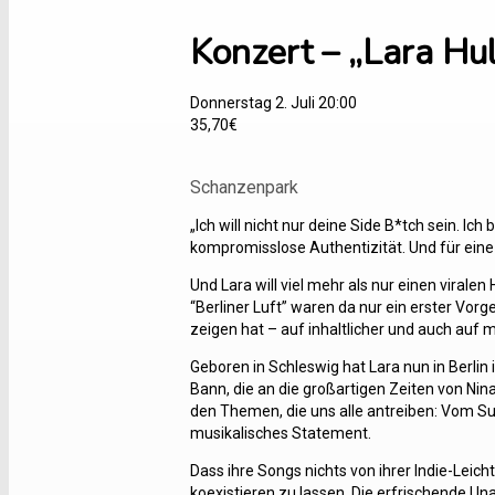
Konzert – „Lara Hu
Donnerstag 2. Juli 20:00
35,70€
Schanzenpark
„Ich will nicht nur deine Side B*tch sein. Ich
kompromisslose Authentizität. Und für eine K
Und Lara will viel mehr als nur einen viralen
“Berliner Luft” waren da nur ein erster Vor
zeigen hat – auf inhaltlicher und auch auf 
Geboren in Schleswig hat Lara nun in Berlin 
Bann, die an die großartigen Zeiten von Nin
den Themen, die uns alle antreiben: Vom Suc
musikalisches Statement.
Dass ihre Songs nichts von ihrer Indie-Leic
koexistieren zu lassen. Die erfrischende U