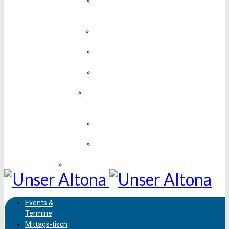
Medien,
Design &
Technik
Mobil &
Unterwegs
Mode &
Schmuck
Sport &
Fitness
Unterhaltung,
Kunst &
Kultur
Vereine &
Soziales
Wissen &
Bildung
Sehenswürdigkeiten
Events &
Termine
Mittags-
tisch