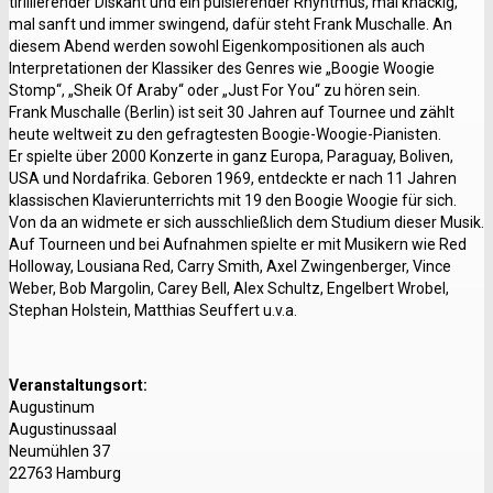
tirillierender Diskant und ein pulsierender Rhyhtmus, mal knackig,
mal sanft und immer swingend, dafür steht Frank Muschalle. An
diesem Abend werden sowohl Eigenkompositionen als auch
Interpretationen der Klassiker des Genres wie „Boogie Woogie
Stomp“, „Sheik Of Araby“ oder „Just For You“ zu hören sein.
Frank Muschalle (Berlin) ist seit 30 Jahren auf Tournee und zählt
heute weltweit zu den gefragtesten Boogie-Woogie-Pianisten.
Er spielte über 2000 Konzerte in ganz Europa, Paraguay, Boliven,
USA und Nordafrika. Geboren 1969, entdeckte er nach 11 Jahren
klassischen Klavierunterrichts mit 19 den Boogie Woogie für sich.
Von da an widmete er sich ausschließlich dem Studium dieser Musik.
Auf Tourneen und bei Aufnahmen spielte er mit Musikern wie Red
Holloway, Lousiana Red, Carry Smith, Axel Zwingenberger, Vince
Weber, Bob Margolin, Carey Bell, Alex Schultz, Engelbert Wrobel,
Stephan Holstein, Matthias Seuffert u.v.a.
Veranstaltungsort:
Augustinum
Augustinussaal
Neumühlen 37
22763 Hamburg