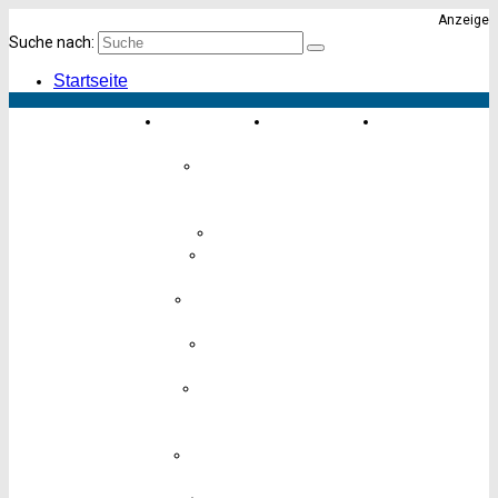
Anzeige
Suche nach:
Startseite
Einkaufen &
Essen &
Karte von
Erleben
Trinken
Altona
Einrichten
&
Geschenke
Finanzen
Freizeit &
Hobby
Hotels &
Übernachten
Kinder &
Babys
Körper,
Gesundheit
& Pflege
Lebensmittel
& Genuss