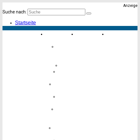
Anzeige
Suche nach:
Startseite
Einkaufen &
Essen &
Karte von
Erleben
Trinken
Altona
Einrichten
&
Geschenke
Finanzen
Freizeit &
Hobby
Hotels &
Übernachten
Kinder &
Babys
Körper,
Gesundheit
& Pflege
Lebensmittel
& Genuss