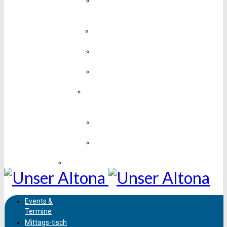
Medien,
Design &
Technik
Mobil &
Unterwegs
Mode &
Schmuck
Sport &
Fitness
Unterhaltung,
Kunst &
Kultur
Vereine &
Soziales
Wissen &
Bildung
Sehenswürdigkeiten
Events &
Termine
Mittags-
tisch