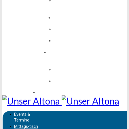
Medien,
Design &
Technik
Mobil &
Unterwegs
Mode &
Schmuck
Sport &
Fitness
Unterhaltung,
Kunst &
Kultur
Vereine &
Soziales
Wissen &
Bildung
Sehenswürdigkeiten
Events &
Termine
Mittags-
tisch