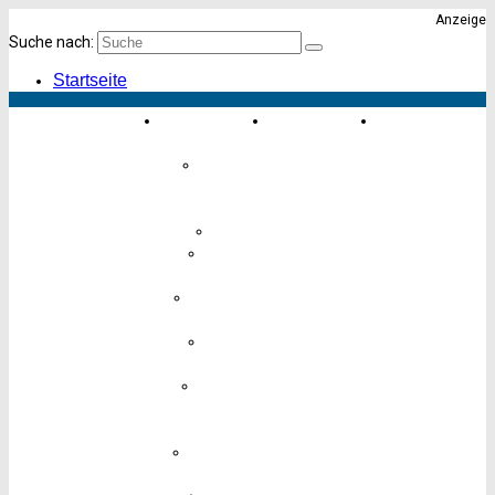
Anzeige
Suche nach:
Startseite
Einkaufen &
Essen &
Karte von
Erleben
Trinken
Altona
Einrichten
&
Geschenke
Finanzen
Freizeit &
Hobby
Hotels &
Übernachten
Kinder &
Babys
Körper,
Gesundheit
& Pflege
Lebensmittel
& Genuss