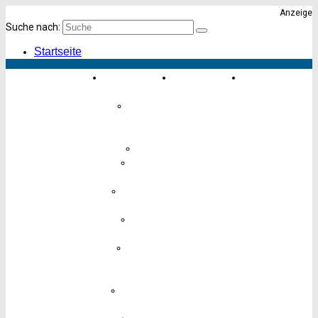
Anzeige
Suche nach:
Startseite
Einkaufen &
Essen &
Karte von
Erleben
Trinken
Altona
Einrichten
&
Geschenke
Finanzen
Freizeit &
Hobby
Hotels &
Übernachten
Kinder &
Babys
Körper,
Gesundheit
& Pflege
Lebensmittel
& Genuss