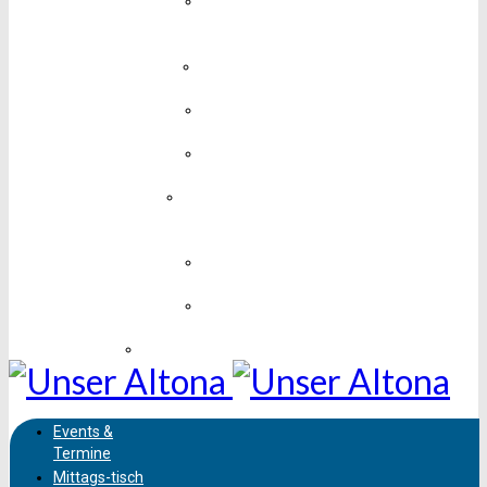
Medien,
Design &
Technik
Mobil &
Unterwegs
Mode &
Schmuck
Sport &
Fitness
Unterhaltung,
Kunst &
Kultur
Vereine &
Soziales
Wissen &
Bildung
Sehenswürdigkeiten
Events &
Termine
Mittags-
tisch